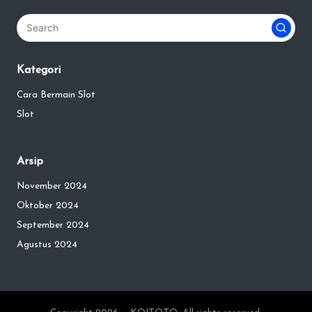
Kategori
Cara Bermain Slot
Slot
Arsip
November 2024
Oktober 2024
September 2024
Agustus 2024