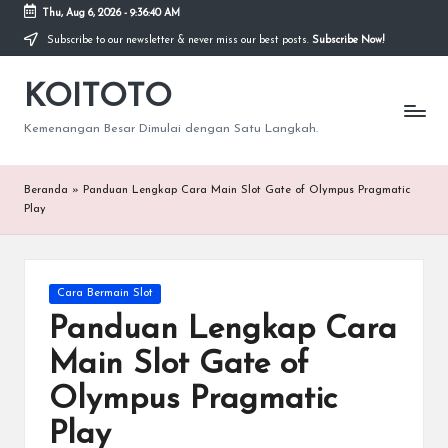
Thu, Aug 6, 2026
-
9:36:40 AM
Subscribe to our newsletter & never miss our best posts.
Subscribe Now!
Skip
to
KOITOTO
content
Kemenangan Besar Dimulai dengan Satu Langkah.
Beranda
»
Panduan Lengkap Cara Main Slot Gate of Olympus Pragmatic
Play
Posted
Cara Bermain Slot
in
Panduan Lengkap Cara
Main Slot Gate of
Olympus Pragmatic
Play