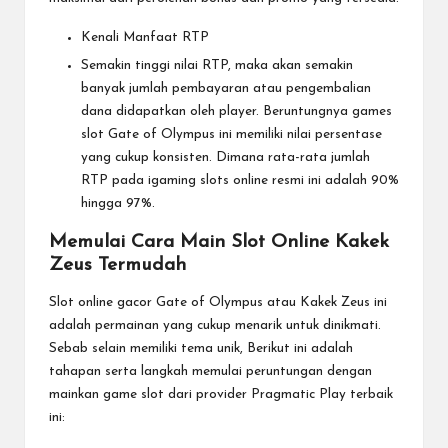
Kenali Manfaat RTP
Semakin tinggi nilai RTP, maka akan semakin
banyak jumlah pembayaran atau pengembalian
dana didapatkan oleh player. Beruntungnya games
slot Gate of Olympus ini memiliki nilai persentase
yang cukup konsisten. Dimana rata-rata jumlah
RTP pada igaming slots online resmi ini adalah 90%
hingga 97%.
Memulai Cara Main Slot Online Kakek
Zeus Termudah
Slot online gacor Gate of Olympus atau Kakek Zeus ini
adalah permainan yang cukup menarik untuk dinikmati.
Sebab selain memiliki tema unik, Berikut ini adalah
tahapan serta langkah memulai peruntungan dengan
mainkan game slot dari provider Pragmatic Play terbaik
ini: