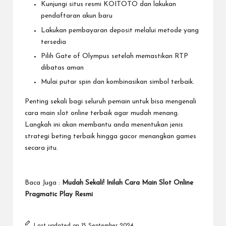
Kunjungi situs resmi KOITOTO dan lakukan
pendaftaran akun baru
Lakukan pembayaran deposit melalui metode yang
tersedia
Pilih Gate of Olympus setelah memastikan RTP
dibatas aman
Mulai putar spin dan kombinasikan simbol terbaik.
Penting sekali bagi seluruh pemain untuk bisa mengenali
cara main slot online terbaik agar mudah menang.
Langkah ini akan membantu anda menentukan jenis
strategi beting terbaik hingga gacor menangkan games
secara jitu.
Baca Juga :
Mudah Sekali! Inilah Cara Main Slot Online
Pragmatic Play Resmi
Last updated on 15 September 2024