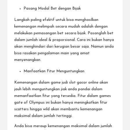
Pasang Modal Bet dengan Bijak
Langkah paling efektif untuk bisa menghasilkan
kemenangan melimpah secara mudah adalah dengan
melakukan pemasangan bet secara bijak. Pasanglah bet
dalam jumlah ideal & proporsional. Cara ini bukan hanya
akan menghindari dari kerugian besar saja. Namun anda
bisa rasakan pengalaman main yang amat
menyenangkan.
Manfaatkan Fitur Menguntungkan
Kemenangan dalam game judi slot gacor online akan
jauh lebih menguntungkan jiak anda pandai dalam
memanfaatkan fitur yang tersedia. Fitur dalam games
gate of Olympus ini bukan hanya meningkatkan fitur
scatters hingga wild akan membantu kemenangan
maksimal dalam jumlah tertinggi.
Anda bisa meraup kemenangan maksimal dalam jumlah