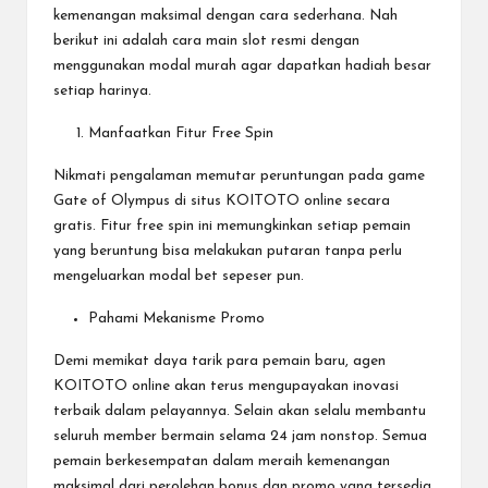
kemenangan maksimal dengan cara sederhana. Nah
berikut ini adalah cara main slot resmi dengan
menggunakan modal murah agar dapatkan hadiah besar
setiap harinya.
Manfaatkan Fitur Free Spin
Nikmati pengalaman memutar peruntungan pada game
Gate of Olympus di situs KOITOTO online secara
gratis. Fitur free spin ini memungkinkan setiap pemain
yang beruntung bisa melakukan putaran tanpa perlu
mengeluarkan modal bet sepeser pun.
Pahami Mekanisme Promo
Demi memikat daya tarik para pemain baru, agen
KOITOTO online akan terus mengupayakan inovasi
terbaik dalam pelayannya. Selain akan selalu membantu
seluruh member bermain selama 24 jam nonstop. Semua
pemain berkesempatan dalam meraih kemenangan
maksimal dari perolehan bonus dan promo yang tersedia.