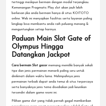
tertinggi meskipun bermain dengan modal terjangkau.
Kemenangan Pragmatic Play slot akan jauh lebih
berkesan jika anda bermain hanya di situs KOITOTO
online. Web ini menyajikan fasilitas serta layanan paling
lengkap bisa membantu anda raih peluang menang &
menguntungkan setiap harinya.
Paduan Main Slot Gate of
Olympus Hingga
Datangkan Jackpot
Cara bermain Slot gacor
memang memiliki banyak sekali
tipe dan jenis permainan menarik paling seru untuk
dinikmati dalam waktu lama. Melimpahnya jenis
permainan terbaik dapat anda temui di situs terpercaya
serta banyaknya jenis tema disediakan jadi keunikan
tersendiri dalam game resmi ini.
Pilihan game slot yang tidak pernah gagal memberikan