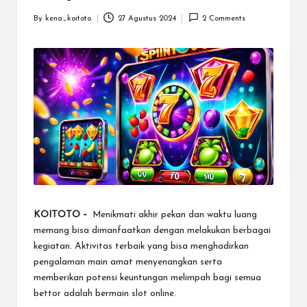
By
kena_koitoto
27 Agustus 2024
2 Comments
Posted
by
KOITOTO
–
Menikmati akhir pekan dan waktu luang
memang bisa dimanfaatkan dengan melakukan berbagai
kegiatan. Aktivitas terbaik yang bisa menghadirkan
pengalaman main amat menyenangkan serta
memberikan potensi keuntungan melimpah bagi semua
bettor adalah bermain slot online.