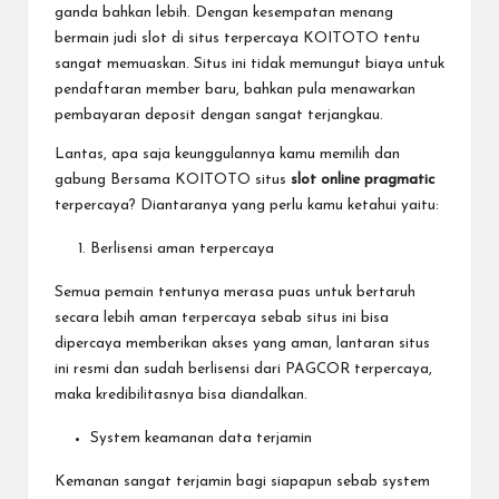
ganda bahkan lebih. Dengan kesempatan menang
bermain judi slot di situs terpercaya KOITOTO tentu
sangat memuaskan. Situs ini tidak memungut biaya untuk
pendaftaran member baru, bahkan pula menawarkan
pembayaran deposit dengan sangat terjangkau.
Lantas, apa saja keunggulannya kamu memilih dan
gabung Bersama KOITOTO situs
slot online pragmatic
terpercaya? Diantaranya yang perlu kamu ketahui yaitu:
Berlisensi aman terpercaya
Semua pemain tentunya merasa puas untuk bertaruh
secara lebih aman terpercaya sebab situs ini bisa
dipercaya memberikan akses yang aman, lantaran situs
ini resmi dan sudah berlisensi dari PAGCOR terpercaya,
maka kredibilitasnya bisa diandalkan.
System keamanan data terjamin
Kemanan sangat terjamin bagi siapapun sebab system