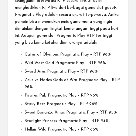
keunggulan presentasi RTP secara live. Situs ini
menghadirkan RTP live dari berbagai game slot gacoR
Pragmatic Play adalah secara akurat terpercaya. Amka
pemain bisa menemukan jenis game mana yang ingin
dimainkan dengan tingkat kemenangan tinggi pada hari
ini. Adapun game slot Pragmatic Play RTP tertinggi
yang bisa kamu ketahui diantaranya adalah:
Gates of Olympus Pragmatic Play – RTP 98%
Wild West Gold Pragmatic Play – RTP 96%
Sword Ares Pragmatic Play – RTP 96%
Zeus vs Hades Gods of War Pragmatic Play – RTP
96%
Pirates Pub Pragmatic Play – RTP 96%
Sticky Bees Pragmatic Play – RTP 96%
Sweet Bonanza Xmas Pragmatic Play – RTP 95%
Starlight Princess Pragmatic Play – RTP 94%
Helluis Wild Pragmatic Play – RTP 85%