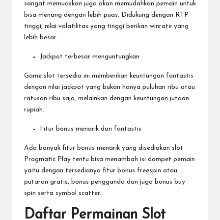
sangat memuaskan juga akan memudahkan pemain untuk
bisa menang dengan lebih puas. Didukung dengan RTP
tinggi, nilai volatilitas yang tinggi berikan winrate yang
lebih besar.
Jackpot terbesar menguntungkan
Game slot tersedia ini memberikan keuntungan fantastis
dengan nilai jackpot yang bukan hanya puluhan ribu atau
ratusan ribu saja, melainkan dengan keuntungan jutaan
rupiah.
Fitur bonus menarik dan fantastis
Ada banyak fitur bonus menarik yang disediakan slot
Pragmatic Play tentu bisa menambah isi dompet pemain
yaitu dengan tersedianya fitur bonus freespin atau
putaran gratis, bonus pengganda dan juga bonus buy
spin serta symbol scatter.
Daftar Permainan Slot