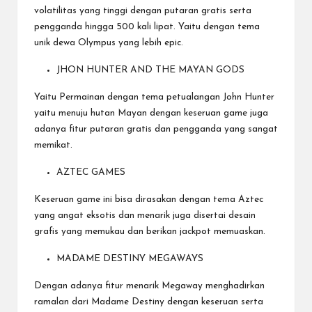
volatilitas yang tinggi dengan putaran gratis serta
pengganda hingga 500 kali lipat. Yaitu dengan tema
unik dewa Olympus yang lebih epic.
JHON HUNTER AND THE MAYAN GODS
Yaitu Permainan dengan tema petualangan John Hunter
yaitu menuju hutan Mayan dengan keseruan game juga
adanya fitur putaran gratis dan pengganda yang sangat
memikat.
AZTEC GAMES
Keseruan game ini bisa dirasakan dengan tema Aztec
yang angat eksotis dan menarik juga disertai desain
grafis yang memukau dan berikan jackpot memuaskan.
MADAME DESTINY MEGAWAYS
Dengan adanya fitur menarik Megaway menghadirkan
ramalan dari Madame Destiny dengan keseruan serta