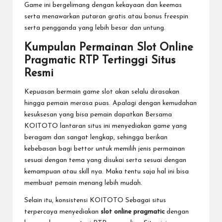
Game ini bergelimang dengan kekayaan dan keemas
serta menawarkan putaran gratis atau bonus freespin
serta pengganda yang lebih besar dan untung.
Kumpulan Permainan Slot Online
Pragmatic RTP Tertinggi Situs
Resmi
Kepuasan bermain game slot akan selalu dirasakan
hingga pemain merasa puas. Apalagi dengan kemudahan
kesuksesan yang bisa pemain dapatkan Bersama
KOITOTO lantaran situs ini menyediakan game yang
beragam dan sangat lengkap, sehingga berikan
kebebasan bagi bettor untuk memilih jenis permainan
sesuai dengan tema yang disukai serta sesuai dengan
kemampuan atau skill nya. Maka tentu saja hal ini bisa
membuat pemain menang lebih mudah.
Selain itu, konsistensi KOITOTO Sebagai situs
terpercaya menyediakan
slot online pragmatic
dengan