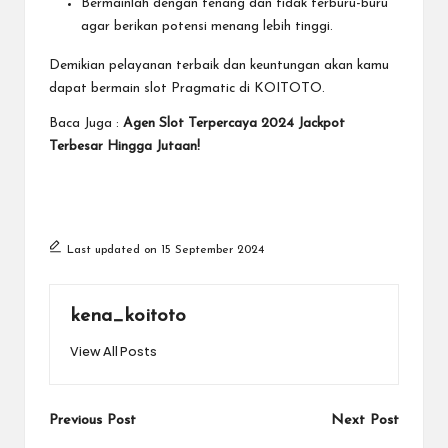
Bermainlah dengan tenang dan tidak terburu-buru
agar berikan potensi menang lebih tinggi.
Demikian pelayanan terbaik dan keuntungan akan kamu
dapat bermain slot Pragmatic di KOITOTO.
Baca Juga :
Agen Slot Terpercaya 2024 Jackpot
Terbesar Hingga Jutaan!
Last updated on 15 September 2024
kena_koitoto
View All Posts
Post
Previous Post
Next Post