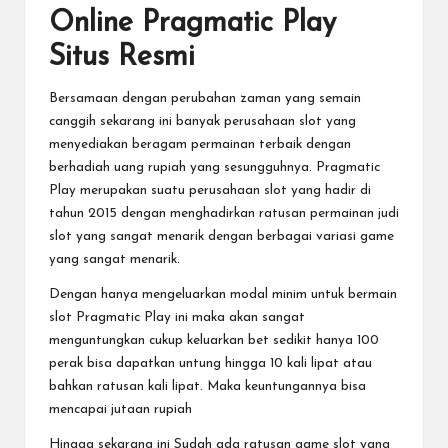
Online Pragmatic Play
Situs Resmi
Bersamaan dengan perubahan zaman yang semain
canggih sekarang ini banyak perusahaan slot yang
menyediakan beragam permainan terbaik dengan
berhadiah uang rupiah yang sesungguhnya. Pragmatic
Play merupakan suatu perusahaan slot yang hadir di
tahun 2015 dengan menghadirkan ratusan permainan judi
slot yang sangat menarik dengan berbagai variasi game
yang sangat menarik.
Dengan hanya mengeluarkan modal minim untuk bermain
slot Pragmatic Play ini maka akan sangat
menguntungkan cukup keluarkan bet sedikit hanya 100
perak bisa dapatkan untung hingga 10 kali lipat atau
bahkan ratusan kali lipat. Maka keuntungannya bisa
mencapai jutaan rupiah
Hingga sekarang ini Sudah ada ratusan game slot yang