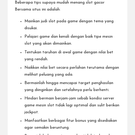
Beberapa tips supaya mudah menang slot gacor
Bersama situs ini adalah:
Mainkan judi slot pada game dengan tema yang
disukai.
Pelajari game dan kenali dengan baik tipe mesin
slot yang akan dimainkan.
Tentukan taruhan di awal game dengan nilai bet
yang rendah.
Naikkan nilai bet secara perlahan terutama dengan
melihat peluang yang ada.
Bermainlah hingga mencapai target penghasilan
yang diinginkan dan setelahnya perlu berhenti.
Hindari bermain berjam-jam sebab kondisi server
game mesin slot tidak lagi optimal dan sulit berikan
jackpot.
Manfaatkan berbagai fitur bonus yang disediakan
agar semakin beruntung.