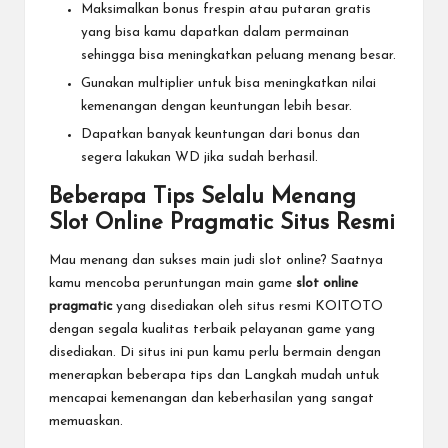
Maksimalkan bonus frespin atau putaran gratis
yang bisa kamu dapatkan dalam permainan
sehingga bisa meningkatkan peluang menang besar.
Gunakan multiplier untuk bisa meningkatkan nilai
kemenangan dengan keuntungan lebih besar.
Dapatkan banyak keuntungan dari bonus dan
segera lakukan WD jika sudah berhasil.
Beberapa Tips Selalu Menang
Slot Online Pragmatic Situs Resmi
Mau menang dan sukses main judi slot online? Saatnya
kamu mencoba peruntungan main game
slot online
pragmatic
yang disediakan oleh situs resmi KOITOTO
dengan segala kualitas terbaik pelayanan game yang
disediakan. Di situs ini pun kamu perlu bermain dengan
menerapkan beberapa tips dan Langkah mudah untuk
mencapai kemenangan dan keberhasilan yang sangat
memuaskan.